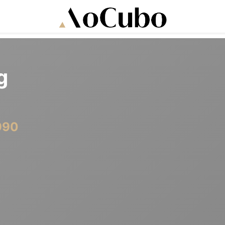
g
990