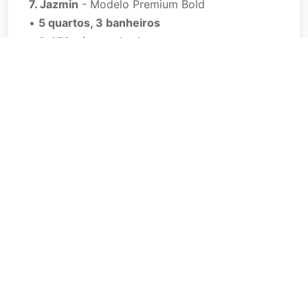
7. Jazmin
- Modelo Premium Bold
•
5 quartos, 3 banheiros
•
2.452 pés quadrados
•
Garagem tandem para 3 carros
•
A partir de $452.990
• Casa modelo da série Bold disponível
8. Violeta
- Residência Executiva Bold
•
5 quartos, 3 banheiros
•
3.288 pés quadrados
•
Garagem para 3 carros
•
Preço a ser determinado
• A maior planta da comunidade
AMENIDADES PLANEJADAS:
Instalações da Comunidade: